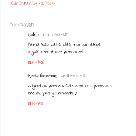
Labels:
Crepes et beignets
Potiron
COMMENTAIRES
gridelle
14 avril 2018 à 03:57
j'aime bien cette idée moi qui réalise
régulièrement des pancakes!
RÉPONDRE
Recette thermomix
15 avril 2018 à 00:12
Original au potiron. Cela rend ces pancakes
encore plus gourmands ;)
RÉPONDRE