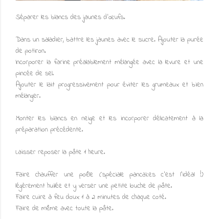
Séparer les blancs des jaunes d’œufs.
Dans un saladier, battre les jaunes avec le sucre. Ajouter la purée
de potiron.
Incorporer la farine préalablement mélangée avec la levure et une
pincée de sel.
Ajouter le lait progressivement pour éviter les grumeaux et bien
mélanger.
Monter les blancs en neige et les incorporer délicatement à la
préparation précédente.
Laisser reposer la pâte 1 heure.
Faire chauffer une poêle (spéciale pancakes c'est l'idéal !)
légèrement huilée et y verser une petite louche de pâte.
Faire cuire à feu doux 1 à 2 minutes de chaque coté.
Faire de même avec toute la pâte.