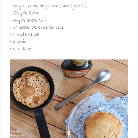
- 130 g de purée de potiron (bien égouttée)
- 150 g de farine
- 40 g de sucre roux
- 1/2 sachet de levure chimique
- 1 pincée de sel
- 2 œufs
- 15 cl de lait