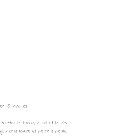
ser 15 minutes.
mettre la farine, le sel et le lait.
jouter la levure et pétrir à petite