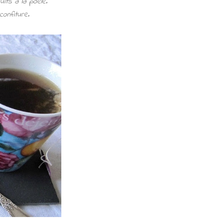
uits à la poêle.
confiture.