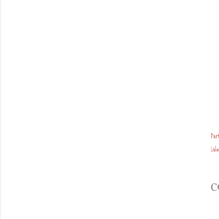
Par
Labe
C