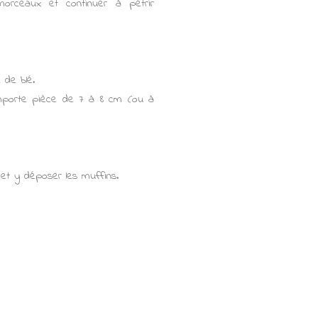
orceaux et continuer à pétrir
 de blé.
 emporte pièce de 7 à 8 cm (ou à
et y déposer les muffins.