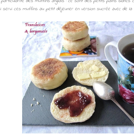
 particularité des muffins anglais : ce sont des petits pains blancs c
ai servi ces muffins au petit déjeuner en version sucrée avec de la 