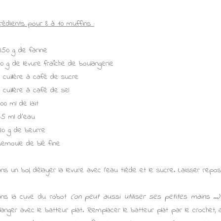
grédients pour 8 à 10 muffins :
250 g de farine
10 g de levure fraîche de boulangerie
1 cuillère à café de sucre
1 cuillère à café de sel
100 ml de lait
75 ml d'eau
20 g de beurre
semoule de blé fine
ns un bol, délayer la levure avec l'eau tiède et le sucre. Laisser repo
ns la cuve du robot
(on peut aussi utiliser ses petites mains ...)
langer avec le batteur plat. Remplacer le batteur plat par le crochet, a