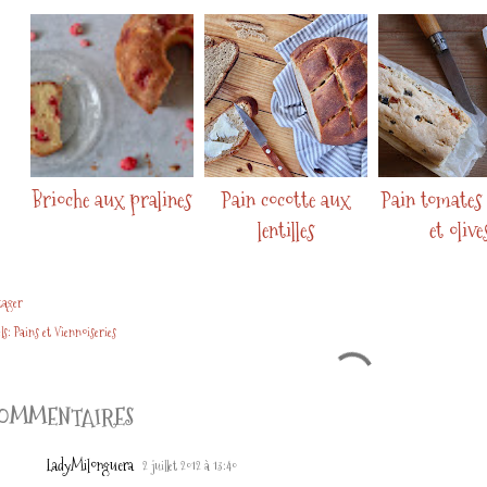
Brioche aux pralines
Pain cocotte aux
Pain tomates 
lentilles
et olive
tager
ls:
Pains et Viennoiseries
OMMENTAIRES
LadyMilonguera
2 juillet 2012 à 13:40