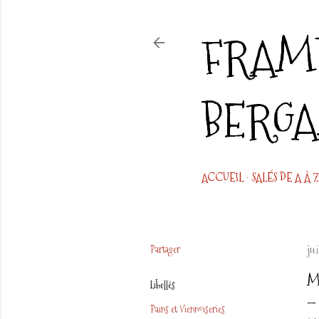
FRAMB
BERG
ACCUEIL
SALÉS DE A À Z
Partager
jui
M
Libellés
Pains et Viennoiseries