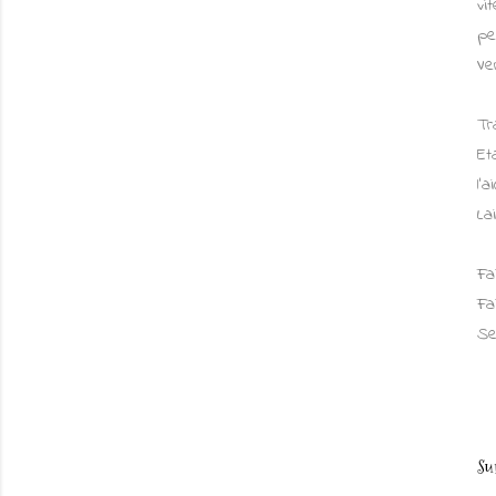
vi
pe
Ve
Tr
Et
l'
La
Fa
Fa
Se
Su