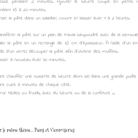
tesse pendant 2 minutes. Ajouter le beurre coupé en petits m
ndant 15 à 20 minutes.
rser la pâte dans un saladier, couvrir et laisser lever 1 à 2 heures.
ansférer la pâte sur un plan de travail saupoudré avec de la semoule
aler la pâte en un rectangle de 1,5 cm d'épaisseur. A l'aide d'un
aide d'un verre) découper la pâte afin d'obtenir des muffins.
isser à nouveau lever 30 minutes.
ire chauffer une noisette de beurre demi sel dans une grande poêle 
ire cuire 6 minutes de chaque côté.
rvir tièdes ou froids, avec du beurre ou de la confiture ...
r le même thème...
Pains et Viennoiseries