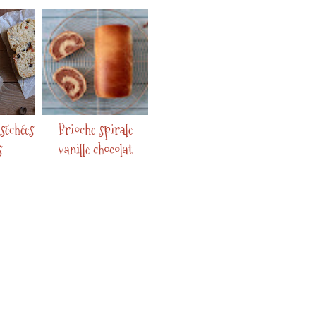
séchées
Brioche spirale
s
vanille chocolat