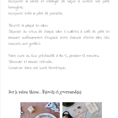
Incorporer la farine et mélanger de façon à obtenir une pâte
homogène.
Incorporer enfin la pâte de pistache.
Beurrer la plaque en sillon.
Déposer au creux de chaque sillon 3 cuillères à café de pâte en
laissant suffisamment d'espace entre chacune d'entre elles (les
biscuits vont gonfler).
Faire cuire au four préchauffé à 180 °C, pendant 15 minutes.
Démouler et laisser refroidir.
Conserver dans une boite hermétique.
Sur le même thème...
Biscuits et gourmandises