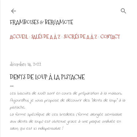
Accéder au contenu principal
FRAMBOISES & BERGAMOTE
ACCUEIL
SALÉS DE A À Z
SUCRÉS DE A À Z
CONTACT
décembre 14, 2022
DENTS DE LOUP À LA PISTACHE
Les biscuits de Noël sont en cours de préparation à la maison..
Aujourd'hui, je vous propose de découvrir des "dents de loup" à la
pistache.
La forme spécifique de ces bredeles (forme allongée semblable
aux dents de loup) est obtenue grace à une plaque ondulée en
sillon, qui est ici indispensable !