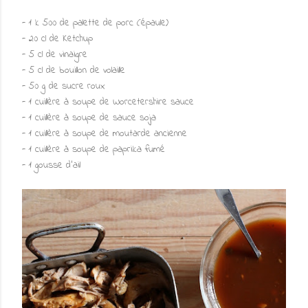
- 1 k 500 de palette de porc (épaule)
- 20 cl de Ketchup
- 5 cl de vinaigre
- 5 cl de bouillon de volaille
- 50 g de sucre roux
- 1 cuillère à soupe de Worcetershire sauce
- 1 cuillère à soupe de sauce soja
- 1 cuillère à soupe de moutarde ancienne
- 1 cuillère à soupe de paprika fumé
- 1 gousse d'ail