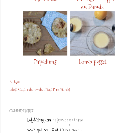
du Danube
Papadums
Lemon posset
Partager
Labels:
Cuisine du monde
Epices
Porc
Viandes
COMMENTAIRES
LadyMilonguera
16 janvier 2020 à 14:58
Voilà qui me fait bien envie !