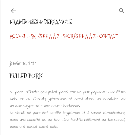
Accéder au contenu principal
FRAMBOISES & BERGAMOTE
ACCUEIL
SALÉS DE A À Z
SUCRÉS DE A À Z
CONTACT
janvier 16, 2020
PULLED PORK
Le porc effiloché (ou
pulled
porc) est un plat populaire aux États
Unis et au Canada, généralement servi dans un sandwich ou
un hamburger avec une sauce barbecue.
La viande de porc est confite longtemps et à basse température,
dans une cocotte ou au four (ou traditionnellement au barbecue),
dans une sauce sucré salé.