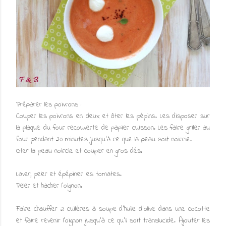
Préparer les poivrons :
Couper les poivrons en deux et ôter les pépins. Les disposer sur
la plaque du four recouverte de papier cuisson. Les faire griller au
four pendant 20 minutes jusqu’à ce que la peau soit noircie.
Oter la peau noircie et couper en gros dés.
Laver, peler et épépiner les tomates.
Peler et hacher l'oignon.
Faire chauffer 2 cuillères à soupe d'huile d'olive dans une cocotte
et faire revenir l'oignon jusqu'à ce qu'il soit translucide. Ajouter les