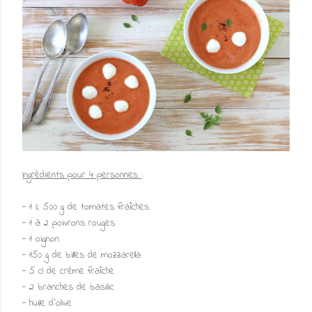
Ingrédients pour 4 personnes :
- 1 k 500 g de tomates fraîches
- 1 à 2 poivrons rouges
- 1 oignon
- 150 g de billes de mozzarella
- 5 cl de crème fraîche
- 2 branches de basilic
- huile d'olive