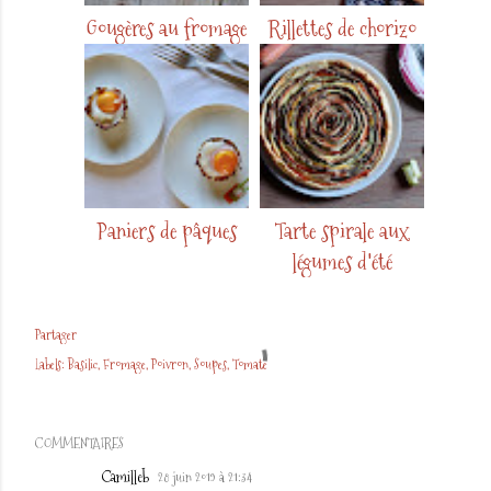
Gougères au fromage
Rillettes de chorizo
Paniers de pâques
Tarte spirale aux
légumes d'été
Partager
Labels:
Basilic
Fromage
Poivron
Soupes
Tomate
COMMENTAIRES
Camilleb
28 juin 2019 à 21:34