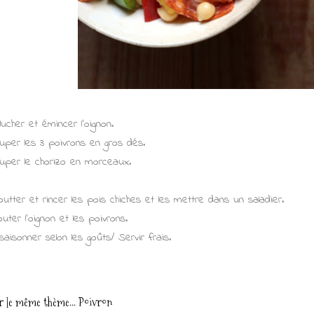
lucher et émincer l'oignon.
uper les 3 poivrons en gros dés.
uper le chorizo en morceaux.
outter et rincer les pois chiches et les mettre dans un saladier.
outer l'oignon et les poivrons.
saisonner selon les goûts/ Servir frais.
r le même thème...
Poivron