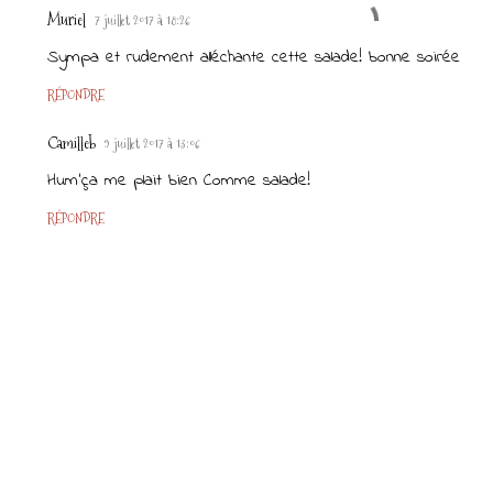
Muriel
7 juillet 2017 à 18:26
Sympa et rudement alléchante cette salade! bonne soirée
RÉPONDRE
Camilleb
9 juillet 2017 à 13:06
Hum'ça me plait bien Comme salade!
RÉPONDRE