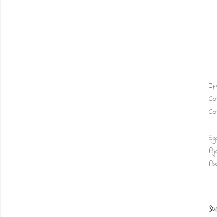
Ep
Co
Co
Eg
Aj
As
Su