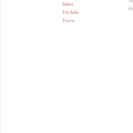
Po
Entrées
l'
Pois chiche
Poivron