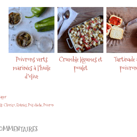
Poivrons verts
Crumble légumes et
Tartinade
marinées à l'huile
poulet
poivron
d'olive
tager
ls:
Chorizo
Entrées
Pois chiche
Poivron
OMMENTAIRES