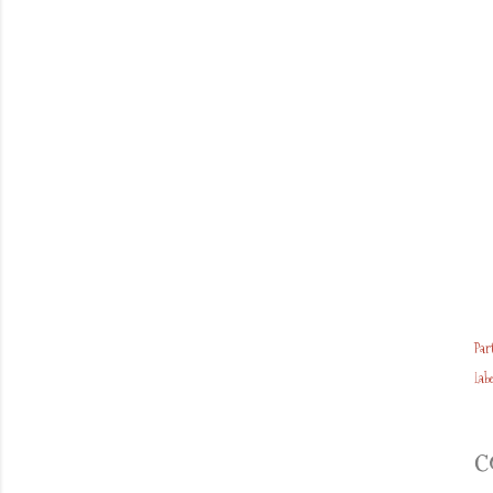
Par
Labe
C