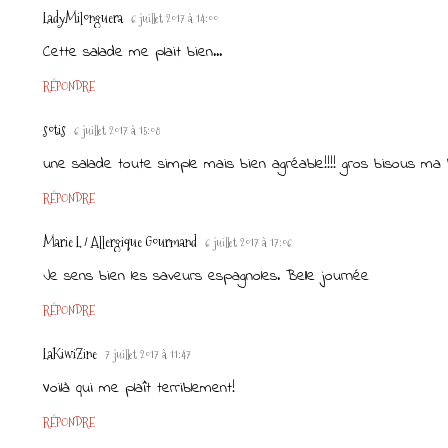
LadyMilonguera
6 juillet 2017 à 14:00
Cette salade me plait bien...
RÉPONDRE
sotis
6 juillet 2017 à 15:08
une salade toute simple mais bien agréable!!!! gros bisous ma b
RÉPONDRE
Marie L / Allergique Gourmand
6 juillet 2017 à 17:06
Je sens bien les saveurs espagnoles. Belle journée
RÉPONDRE
LaKiwiZine
7 juillet 2017 à 11:47
Voilà qui me plaît terriblement!
RÉPONDRE