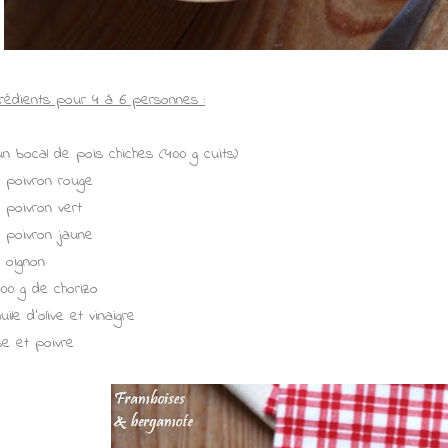
grédients pour 4 à 6 personnes :
un bocal de pois chiches (400 g cuits)
1 poivron rouge
1 poivron vert
1 poivron jaune
1 oignon
100 g de chorizo
uile d'olive et vinaigre
se et poivre