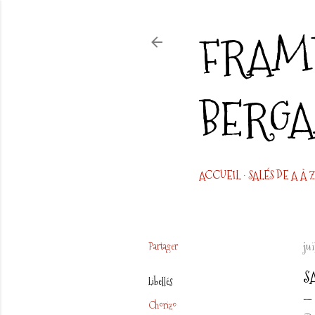
FRAMB
BERG
ACCUEIL
SALÉS DE A À Z
Partager
jui
S
Libellés
Chorizo