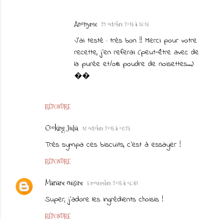
Anonyme
29 octobre 2015 à 13:13
J'ai testé : très bon !! Merci pour votre
recette, j'en referai (peut-être avec de
la purée et/ou poudre de noisettes...)
��
RÉPONDRE
Cooking Julia
18 octobre 2015 à 08:25
Très sympa ces biscuits, c'est à essayer !
RÉPONDRE
Mariane cuisine
5 novembre 2015 à 06:41
Super, j'adore les ingrédients choisis !
RÉPONDRE