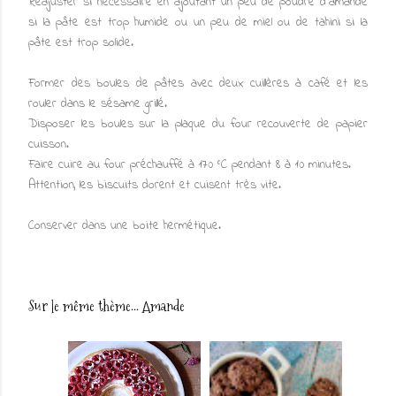
Réajuster si nécessaire en ajoutant un peu de poudre d'amande
si la pâte est trop humide ou un peu de miel ou de tahini si la
pâte est trop solide.
Former des boules de pâtes avec deux cuillères à café et les
rouler dans le sésame grillé.
Disposer les boules sur la plaque du four recouverte de papier
cuisson.
Faire cuire au four préchauffé à 170 °C pendant 8 à 10 minutes.
Attention, les biscuits dorent et cuisent très vite.
Conserver dans une boite hermétique.
Sur le même thème...
Amande