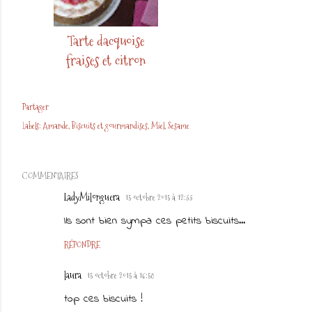
Tarte dacquoise
fraises et citron
Partager
Labels:
Amande
Biscuits et gourmandises
Miel
Sesame
COMMENTAIRES
LadyMilonguera
15 octobre 2015 à 12:33
Ils sont bien sympa ces petits biscuits...
RÉPONDRE
laura
15 octobre 2015 à 16:58
top ces biscuits !