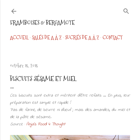
Accéder au contenu principal
FRAMBOISES & BERGAMOTE
ACCUEIL
SALÉS DE A À Z
SUCRÉS DE A À Z
CONTACT
octobre 15, 2015
BISCUITS SÉSAME ET MIEL
Ces biscuits sont extra et méritent d'être refaits ... En plus, leur
préparation est simple et rapide !
Pas de farine, de beurre ni d’œuf ; mais des amandes, du miel et
de la pâte de sésame.
Source :
Anja's Food 4 Thought