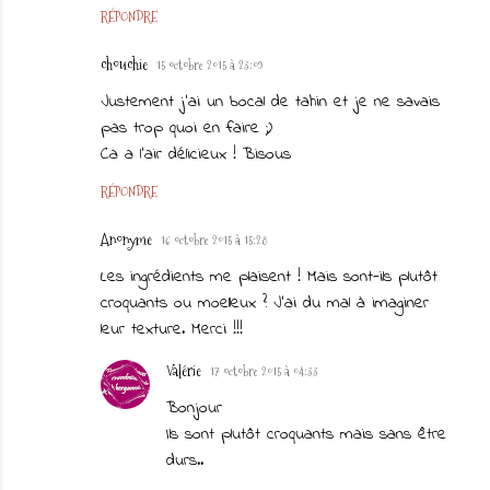
RÉPONDRE
chouchie
15 octobre 2015 à 23:09
Justement j'ai un bocal de tahin et je ne savais
pas trop quoi en faire ;)
Ca a l'air délicieux ! Bisous
RÉPONDRE
Anonyme
16 octobre 2015 à 15:28
Les ingrédients me plaisent ! Mais sont-ils plutôt
croquants ou moelleux ? J'ai du mal à imaginer
leur texture. Merci !!!
Valérie
17 octobre 2015 à 04:33
Bonjour
Ils sont plutôt croquants mais sans être
durs..